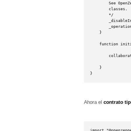
        See OpenZ
		classes. 

		*/

        _disableIni
        _operatio
    }

	function initialize(address collaborator_) public initializer {        

        collabora
    }    

}
Ahora el
contrato tip
import "@openzepp