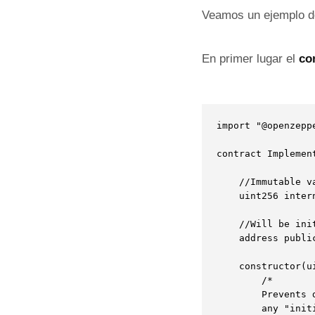
Veamos un ejemplo de
En primer lugar el
co
import "@openzepp
contract Implemen
	//Immutable variables are inherited by cloned contracts

	uint256 internal immutable _operationFee;

	//Will be initialized at cloned contract initialization

	address public collaborator;

	constructor(uint256 operationFee)  {

        /* 

		Prevents deployed contract implementation to be reinitialized calling 

		any "initializer" function.       
