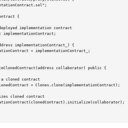
ntationContract.sol";

ntract {
