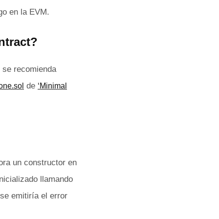
igo en la EVM.
ntract?
y se recomienda
de
one.sol
‘Minimal
pora un constructor en
inicializado llamando
se emitiría el error