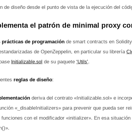
n de diseño desde el punto de vista de la ejecución del cód
ementa el patrón de minimal proxy co
 prácticas de programación
de smart contracts en Solidit
s estandarizadas de OpenZeppelin, en particular su librería
Cl
 base
de su paquete
.
Initializable.sol
‘Utils’
ientes
reglas de diseño
:
plementación
deriva del contrato «Initializable.sol» e incor
unción «_disableInitializers» para prevenir que pueda ser re
 funciones con el modificador «initializer». En esa situación 
n()».