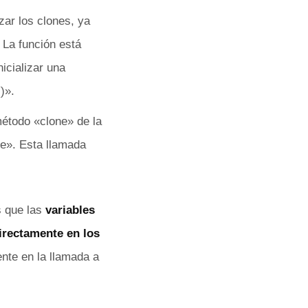
izar los clones, ya
 La función está
nicializar una
)».
método «clone» de la
ze». Esta llamada
s que las
variables
irectamente en los
ente en la llamada a