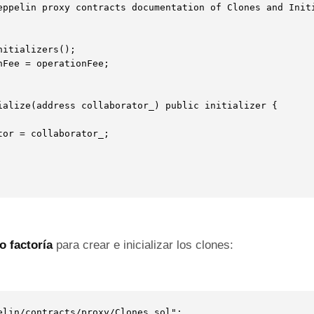
eppelin proxy contracts documentation of Clones and Initi
tializers();		

nFee = operationFee;

tor = collaborator_;     

o factoría
para crear e inicializar los clones:
elin/contracts/proxy/Clones.sol";
