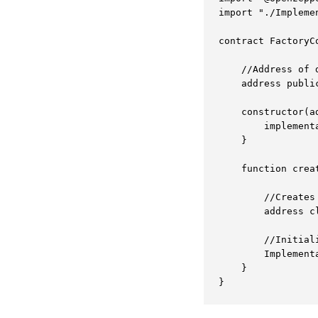
import "./Impleme
contract FactoryCo
	//Address of deployed implementation contract

	address public implementationContract;

	constructor(address implementationContract_) {

		implementationContract = implementationContract_;

	}

	function createClonedContract(address collaborator) public {

		//Creates a cloned contract

		address clonedContract = Clones.clone(implementationContract); 

		//Initializes cloned contract

		ImplementationContract(clonedContract).initialize(collaborator);

	}

}