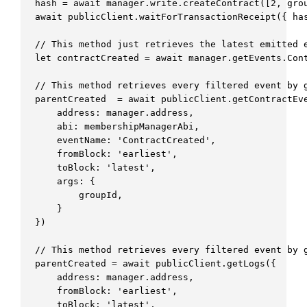
hash = await manager.write.createContract([2, grou
await publicClient.waitForTransactionReceipt({ has
// This method just retrieves the latest emitted e
let contractCreated = await manager.getEvents.Cont
// This method retrieves every filtered event by g
parentCreated  = await publicClient.getContractEve
    address: manager.address,

    abi: membershipManagerAbi,

    eventName: 'ContractCreated',

    fromBlock: 'earliest',

    toBlock: 'latest',

	args: {

        groupId,

    }

})

// This method retrieves every filtered event by g
parentCreated = await publicClient.getLogs({  

    address: manager.address,

    fromBlock: 'earliest',

    toBlock: 'latest',
